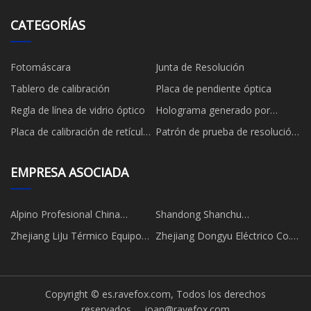
CATEGORÍAS
Fotomáscara
Junta de Resolución
Tablero de calibración
Placa de pendiente óptica
Regla de línea de vidrio óptico
Holograma generado por
computadora
Placa de calibración de retícula
Patrón de prueba de resolución
objetivo
del gráfico de resolución
EMPRESA ASOCIADA
Alpino Profesional China
Shandong Shanchu
Limitado.
Internacional Comercio Co.,
Zhejiang LiJu Térmico Equipo
Zhejiang Dongyu Eléctrico Co.,
Limitado.
Co., Limitado.
Limitado.
Copyright © es.ravefox.com, Todos los derechos
reservados.
joan@ravefox.com