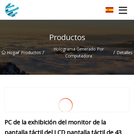
Fotomask de Changchun Inc.
Productos
Holograma Generado Por
/
/
/
Hogar
Productos
Detalles
Computadora
PC de la exhibición del monitor de la
pantalla táctil del LCD pantalla táctil de 43