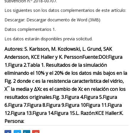
subvención n.º 2018-00707.
Los siguientes son los datos complementarios de este artículo:
Descargar: Descargar documento de Word (3MB)
Datos complementarios 1.
Los datos estarán disponibles previa solicitud.
Autores: S. Karlsson, M. Kozłowski, L. Grund, SAK
Andersson, KCE Haller y K. Persson
Fuente:
DOI:
Figura
1.
Figura 2.
Tabla 1. Resultados de la simulación
eliminando el 10% y el 20% de los datos más bajos en la
Fig. 2 donde c es la resistencia característica del vidrio,
X¯ la media y ΔXc es el cambio de Xc en relación con los
resultados originales.
Fig. 3.
Figura 4.
Figura 5.
Figura
6.
Figura 7.
Figura 8.
Figura 9.
Figura 10
Figura 11.
Figura
12.
Figura 13.
Figura 14.
Figura 15.
L. Razón:
KCE Haller:
K.
Persona: