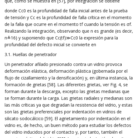
que, como se muestra en [57], por integración se obtiene
donde Cc0 es la profundidad de falla inicial antes de la prueba
de tensión y Cc es la profundidad de falla crítica en el momento
de la falla que ocurre en el momento tf cuando la tensión es σf.
Realizando la integración, observando que n es grande (es decir,
n≜16) y suponiendo que Cc(tf)≫Cc0 la expresión para la
profundidad del defecto inicial se convierte en
3.1. Huellas de penetrador
Un penetrador afilado presionado contra un vidrio provoca
deformación elástica, deformación plástica (gobernada por el
flujo de cizallamiento y la densificación) y, en última instancia, la
formación de grietas [58]. Las diferentes grietas, ver Fig. 4, se
forman durante la descarga, excepto las grietas medianas que
se forman durante la carga. Las grietas radiales y medianas son
las más críticas ya que degradan la resistencia del vidrio, y estas
son las grietas preferenciales por indentación en vidrios de
silicato sodocálcico [59]. El agrietamiento por indentación en el
vidrio es, de hecho, un buen método para estudiar los defectos
del vidrio inducidos por el contacto y, por tanto, también el