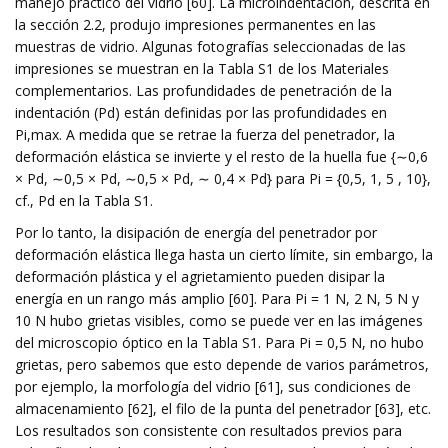
manejo práctico del vidrio [60]. La microindentación, descrita en
la sección 2.2, produjo impresiones permanentes en las
muestras de vidrio. Algunas fotografías seleccionadas de las
impresiones se muestran en la Tabla S1 de los Materiales
complementarios. Las profundidades de penetración de la
indentación (Pd) están definidas por las profundidades en
Pi,max. A medida que se retrae la fuerza del penetrador, la
deformación elástica se invierte y el resto de la huella fue {∼0,6
× Pd, ∼0,5 × Pd, ∼0,5 × Pd, ∼ 0,4 × Pd} para Pi = {0,5, 1, 5 , 10},
cf., Pd en la Tabla S1.
Por lo tanto, la disipación de energía del penetrador por
deformación elástica llega hasta un cierto límite, sin embargo, la
deformación plástica y el agrietamiento pueden disipar la
energía en un rango más amplio [60]. Para Pi = 1 N, 2 N, 5 N y
10 N hubo grietas visibles, como se puede ver en las imágenes
del microscopio óptico en la Tabla S1. Para Pi = 0,5 N, no hubo
grietas, pero sabemos que esto depende de varios parámetros,
por ejemplo, la morfología del vidrio [61], sus condiciones de
almacenamiento [62], el filo de la punta del penetrador [63], etc.
Los resultados son consistente con resultados previos para