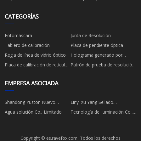
CATEGORÍAS
Fotomáscara
Junta de Resolución
Tablero de calibración
Placa de pendiente óptica
Regla de línea de vidrio óptico
Holograma generado por
computadora
Placa de calibración de retícula
Patrón de prueba de resolución
objetivo
del gráfico de resolución
EMPRESA ASOCIADA
Shandong Yuston Nuevo
Linyi Xu Yang Sellado
Material Co., Limitado.
Tecnología Co., Limitado.
Agua solución Co., Limitado.
Tecnología de iluminación Co.,
Ltd. de Guangzhou Faysing
Copyright © es.ravefox.com, Todos los derechos