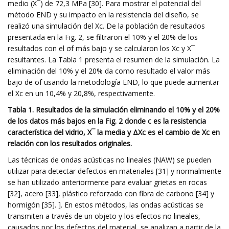
medio (X¯) de 72,3 MPa [30]. Para mostrar el potencial del
método END y su impacto en la resistencia del diseño, se
realizó una simulación del Xc. De la población de resultados
presentada en la Fig. 2, se filtraron el 10% y el 20% de los
resultados con el σf más bajo y se calcularon los Xc y X¯
resultantes. La Tabla 1 presenta el resumen de la simulación. La
eliminación del 10% y el 20% da como resultado el valor más
bajo de σf usando la metodología END, lo que puede aumentar
el Xc en un 10,4% y 20,8%, respectivamente.
Tabla 1. Resultados de la simulación eliminando el 10% y el 20%
de los datos más bajos en la Fig. 2 donde c es la resistencia
característica del vidrio, X¯ la media y ΔXc es el cambio de Xc en
relación con los resultados originales.
Las técnicas de ondas acústicas no lineales (NAW) se pueden
utilizar para detectar defectos en materiales [31] y normalmente
se han utilizado anteriormente para evaluar grietas en rocas
[32], acero [33], plástico reforzado con fibra de carbono [34] y
hormigón [35]. ]. En estos métodos, las ondas acústicas se
transmiten a través de un objeto y los efectos no lineales,
causados ​​por los defectos del material, se analizan a partir de la