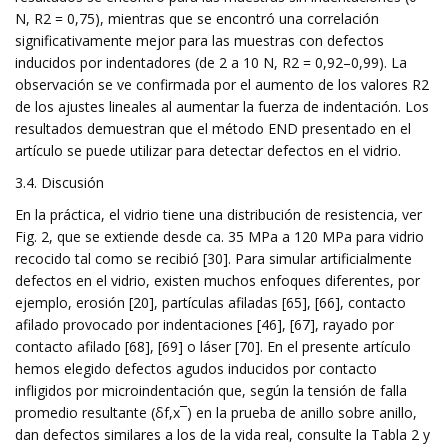
N, R2 = 0,75), mientras que se encontró una correlación
significativamente mejor para las muestras con defectos
inducidos por indentadores (de 2 a 10 N, R2 = 0,92–0,99). La
observación se ve confirmada por el aumento de los valores R2
de los ajustes lineales al aumentar la fuerza de indentación. Los
resultados demuestran que el método END presentado en el
artículo se puede utilizar para detectar defectos en el vidrio.
3.4. Discusión
En la práctica, el vidrio tiene una distribución de resistencia, ver
Fig. 2, que se extiende desde ca. 35 MPa a 120 MPa para vidrio
recocido tal como se recibió [30]. Para simular artificialmente
defectos en el vidrio, existen muchos enfoques diferentes, por
ejemplo, erosión [20], partículas afiladas [65], [66], contacto
afilado provocado por indentaciones [46], [67], rayado por
contacto afilado [68], [69] o láser [70]. En el presente artículo
hemos elegido defectos agudos inducidos por contacto
infligidos por microindentación que, según la tensión de falla
promedio resultante (δf,x¯) en la prueba de anillo sobre anillo,
dan defectos similares a los de la vida real, consulte la Tabla 2 y