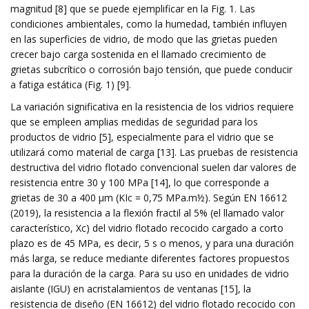
magnitud [8] que se puede ejemplificar en la Fig. 1. Las
condiciones ambientales, como la humedad, también influyen
en las superficies de vidrio, de modo que las grietas pueden
crecer bajo carga sostenida en el llamado crecimiento de
grietas subcrítico o corrosión bajo tensión, que puede conducir
a fatiga estática (Fig. 1) [9].
La variación significativa en la resistencia de los vidrios requiere
que se empleen amplias medidas de seguridad para los
productos de vidrio [5], especialmente para el vidrio que se
utilizará como material de carga [13]. Las pruebas de resistencia
destructiva del vidrio flotado convencional suelen dar valores de
resistencia entre 30 y 100 MPa [14], lo que corresponde a
grietas de 30 a 400 µm (KIc = 0,75 MPa.m½). Según EN 16612
(2019), la resistencia a la flexión fractil al 5% (el llamado valor
característico, Xc) del vidrio flotado recocido cargado a corto
plazo es de 45 MPa, es decir, 5 s o menos, y para una duración
más larga, se reduce mediante diferentes factores propuestos
para la duración de la carga. Para su uso en unidades de vidrio
aislante (IGU) en acristalamientos de ventanas [15], la
resistencia de diseño (EN 16612) del vidrio flotado recocido con