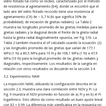
vidrio flotado tal como se recibió, caracterizado por el método
de resistencia al agrietamiento [64], donde se encontró que el
lado aire del vidrio flotado recocido tiene una resistencia al
agrietamiento (CR) de ~ 0,7 N (lo que significa 50% de
probabilidad). de iniciación de grietas radiales). La Tabla 2
muestra las longitudes promedio de las grietas medidas para las
grietas radiales y la diagonal desde el frente de la grieta radial
hasta la grieta radial diagonalmente opuesta, ver Fig. S1b. La
Tabla 2 también muestra el σf calculado usando la ecuación. (2)
y las longitudes promedio de las grietas que varían de 177,1
MPa (1 N) a 80,5 MPa para 10 N y de 108,1 MPa (1 N) a 47,9
MPa (10 N) para la longitud promedio de las grietas radiales y
diagonales, respectivamente. Los resultados de la sangría en
relación con otros resultados se discutirán en la sección 3.4.
3.2. Experimentos NAW
La inspección NAW, utilizando la configuración descrita en la
sección 2.3, muestra una clara correlación entre NDV y Pi. La
Fig. 9 muestra el NDV promedio en función de a) Pi y en b) el Pi
logarítmico. Esto último da como resultado un buen ajuste lineal
con R2 = 0,99. La diferencia más significativa en la respuesta no