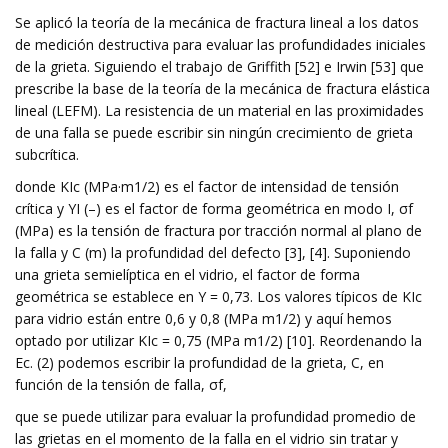
Se aplicó la teoría de la mecánica de fractura lineal a los datos
de medición destructiva para evaluar las profundidades iniciales
de la grieta. Siguiendo el trabajo de Griffith [52] e Irwin [53] que
prescribe la base de la teoría de la mecánica de fractura elástica
lineal (LEFM). La resistencia de un material en las proximidades
de una falla se puede escribir sin ningún crecimiento de grieta
subcrítica.
donde KIc (MPa·m1/2) es el factor de intensidad de tensión
crítica y YI (–) es el factor de forma geométrica en modo I, σf
(MPa) es la tensión de fractura por tracción normal al plano de
la falla y C (m) la profundidad del defecto [3], [4]. Suponiendo
una grieta semielíptica en el vidrio, el factor de forma
geométrica se establece en Y = 0,73. Los valores típicos de KIc
para vidrio están entre 0,6 y 0,8 (MPa m1/2) y aquí hemos
optado por utilizar KIc = 0,75 (MPa m1/2) [10]. Reordenando la
Ec. (2) podemos escribir la profundidad de la grieta, C, en
función de la tensión de falla, σf,
que se puede utilizar para evaluar la profundidad promedio de
las grietas en el momento de la falla en el vidrio sin tratar y