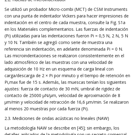
Se utilizó un probador Micro-combi (MCT) de CSM Instruments
con una punta de indentador Vickers para hacer impresiones de
indentación en el centro de cada muestra, consulte la Fig. S1a
en los Materiales complementarios. Las fuerzas de indentación
(Pi) utilizadas para las indentaciones fueron Pi = 0,5 N, 2 N, 5 N
y 10 N. También se agregó como serie de muestra una
referencia sin indentación, en adelante denominada Pi = 0 N.
Las microindentaciones se realizaron consistentemente en el
lado atmosférico de las muestras con una velocidad de
adquisición de 10 Hz en un esquema de carga lineal con
carga/descarga de 2 × Pi por minuto y el tiempo de retención en
Pi,max fue de 15 s. Además, las muescas tenían los siguientes
ajustes: fuerza de contacto de 30 mN, umbral de rigidez de
contacto de 25000 µN/µm, velocidad de aproximación de 8
µm/min y velocidad de retracción de 16,6 µm/min. Se realizaron
al menos 20 muestras por cada fuerza (Pi).
2.3. Mediciones de ondas acústicas no lineales (NAW)
La metodología NAW se describe en [45]; sin embargo, los
detalles aplicados de la metodología son un secreto comercial