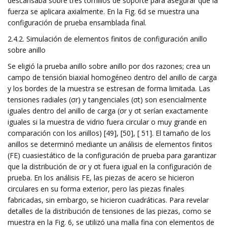
descansaba sobre tres tornillos de soporte para asegurar que la
fuerza se aplicara axialmente. En la Fig. 6d se muestra una
configuración de prueba ensamblada final.
2.4.2. Simulación de elementos finitos de configuración anillo
sobre anillo
Se eligió la prueba anillo sobre anillo por dos razones; crea un
campo de tensión biaxial homogéneo dentro del anillo de carga
y los bordes de la muestra se estresan de forma limitada. Las
tensiones radiales (σr) y tangenciales (σt) son esencialmente
iguales dentro del anillo de carga (σr y σt serían exactamente
iguales si la muestra de vidrio fuera circular o muy grande en
comparación con los anillos) [49], [50], [ 51]. El tamaño de los
anillos se determinó mediante un análisis de elementos finitos
(FE) cuasiestático de la configuración de prueba para garantizar
que la distribución de σr y σt fuera igual en la configuración de
prueba. En los análisis FE, las piezas de acero se hicieron
circulares en su forma exterior, pero las piezas finales
fabricadas, sin embargo, se hicieron cuadráticas. Para revelar
detalles de la distribución de tensiones de las piezas, como se
muestra en la Fig. 6, se utilizó una malla fina con elementos de