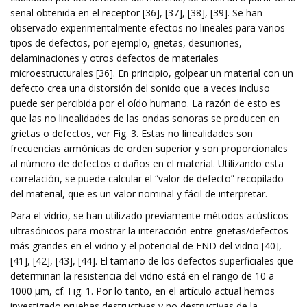
señal obtenida en el receptor [36], [37], [38], [39]. Se han
observado experimentalmente efectos no lineales para varios
tipos de defectos, por ejemplo, grietas, desuniones,
delaminaciones y otros defectos de materiales
microestructurales [36]. En principio, golpear un material con un
defecto crea una distorsión del sonido que a veces incluso
puede ser percibida por el oído humano. La razón de esto es
que las no linealidades de las ondas sonoras se producen en
grietas o defectos, ver Fig. 3. Estas no linealidades son
frecuencias armónicas de orden superior y son proporcionales
al número de defectos o daños en el material. Utilizando esta
correlación, se puede calcular el “valor de defecto” recopilado
del material, que es un valor nominal y fácil de interpretar.
Para el vidrio, se han utilizado previamente métodos acústicos
ultrasónicos para mostrar la interacción entre grietas/defectos
más grandes en el vidrio y el potencial de END del vidrio [40],
[41], [42], [43], [44]. El tamaño de los defectos superficiales que
determinan la resistencia del vidrio está en el rango de 10 a
1000 µm, cf. Fig. 1. Por lo tanto, en el artículo actual hemos
investigado pruebas destructivas y no destructivas de la