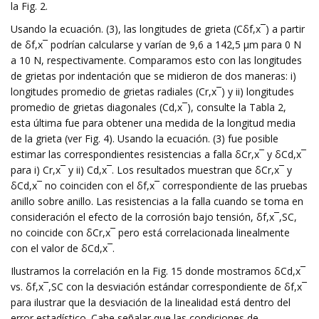
la Fig. 2.
Usando la ecuación. (3), las longitudes de grieta (Cδf,x¯) a partir
de δf,x¯ podrían calcularse y varían de 9,6 a 142,5 µm para 0 N
a 10 N, respectivamente. Comparamos esto con las longitudes
de grietas por indentación que se midieron de dos maneras: i)
longitudes promedio de grietas radiales (Cr,x¯) y ii) longitudes
promedio de grietas diagonales (Cd,x¯), consulte la Tabla 2,
esta última fue para obtener una medida de la longitud media
de la grieta (ver Fig. 4). Usando la ecuación. (3) fue posible
estimar las correspondientes resistencias a falla δCr,x¯ y δCd,x¯
para i) Cr,x¯ y ii) Cd,x¯. Los resultados muestran que δCr,x¯ y
δCd,x¯ no coinciden con el δf,x¯ correspondiente de las pruebas
anillo sobre anillo. Las resistencias a la falla cuando se toma en
consideración el efecto de la corrosión bajo tensión, δf,x¯,SC,
no coincide con δCr,x¯ pero está correlacionada linealmente
con el valor de δCd,x¯.
Ilustramos la correlación en la Fig. 15 donde mostramos δCd,x¯
vs. δf,x¯,SC con la desviación estándar correspondiente de δf,x¯
para ilustrar que la desviación de la linealidad está dentro del
error estadístico. Cabe señalar que las condiciones de