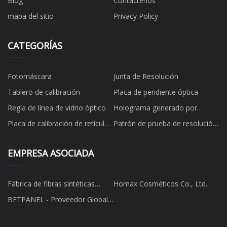
Blog
Contáctenos
mapa del sitio
Privacy Policy
CATEGORÍAS
Fotomáscara
Junta de Resolución
Tablero de calibración
Placa de pendiente óptica
Regla de línea de vidrio óptico
Holograma generado por
computadora
Placa de calibración de retícula
Patrón de prueba de resolución
objetivo
del gráfico de resolución
EMPRESA ASOCIADA
Fábrica de fibras sintéticas
Homax Cosméticos Co., Ltd.
macro
BFTPANEL - Proveedor Global
de Soluciones para
Revestimientos y Fachadas